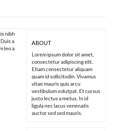
is nibh
 Duis a
ABOUT
m leo a
Lorem ipsum dolor sit amet,
consectetur adipiscing elit.
Etiam consectetur aliquam
quam id sollicitudin. Vivamus
vitae mauris quis arcu
vestibulum volutpat. Et cursus
justo lectus a metus. In id
ligula nec lacus venenatis
auctor sed sed mauris.