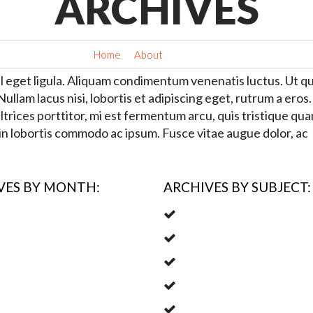
ARCHIVES
Home
About
Archives
l eget ligula. Aliquam condimentum venenatis luctus. Ut qu
llam lacus nisi, lobortis et adipiscing eget, rutrum a eros.
ultrices porttitor, mi est fermentum arcu, quis tristique qua
din lobortis commodo ac ipsum. Fusce vitae augue dolor, ac
VES BY MONTH:
ARCHIVES BY SUBJECT:
2014
Fusce feugiat
h 2013
Lorem ipsum
ary 2013
Phasellus porta
ry 2013
Sit amet
mber 2012
Uncategorized