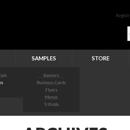
Registr
SAMPLES
STORE
ials
Banners
es
Business Cards
Flyers
Menus
Trifolds