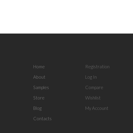
Home
Registration
About
Log In
Samples
Compare
Store
Wishlist
Blog
My Account
Contacts