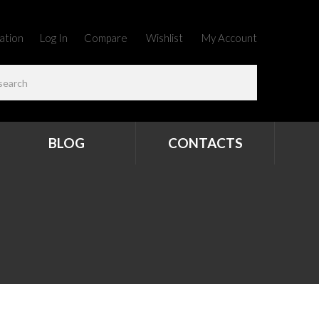
ation
Log In
Compare
Wishlist
My Account
BLOG
CONTACTS