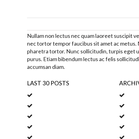
Nullam non lectus nec quam laoreet suscipit ve
nec tortor tempor faucibus sit amet ac metus. Nu
pharetra tortor. Nunc sollicitudin, turpis eget 
purus. Etiam bibendum lectus ac felis sollicitu
accumsan diam.
LAST 30 POSTS
ARCHI
Aliquam erat volutpat
May 
Mauris posuere
Marc
Donec tempor libero
Febru
Etiam dictum egestas
Janua
Phasellus fringilla
Dece