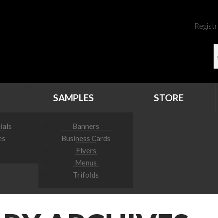
Registr
SAMPLES
STORE
ials
Banners
es
Business Cards
Flyers
Menus
Trifolds