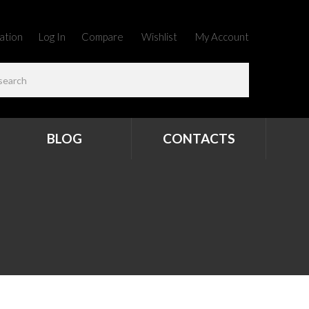
ation
Log In
Compare
Wishlist
My Account
BLOG
CONTACTS