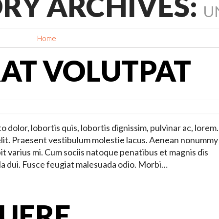
RY ARCHIVES:
U
Home
Category Archives: "Uncategorized"
AT VOLUTPAT
dolor, lobortis quis, lobortis dignissim, pulvinar ac, lore
 elit. Praesent vestibulum molestie lacus. Aenean nonummy
it varius mi. Cum sociis natoque penatibus et magnis dis
la dui. Fusce feugiat malesuada odio. Morbi…
SUERE