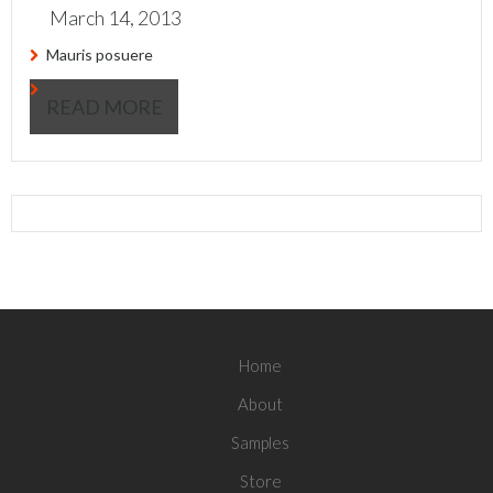
March 14, 2013
Mauris posuere
READ MORE
Home
About
Samples
Store