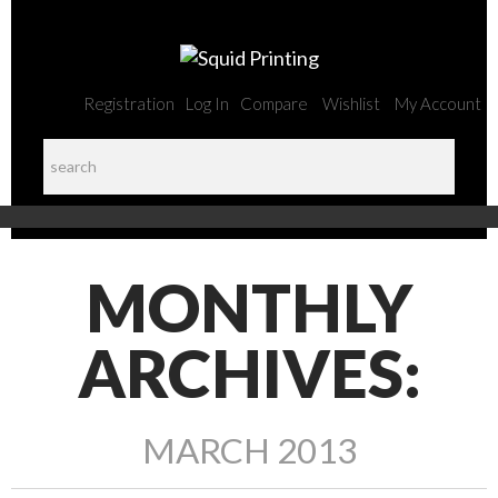
Registration
Log In
Compare
Wishlist
My Account
MONTHLY
ARCHIVES:
MARCH 2013