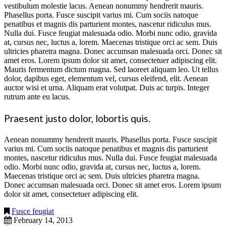
vestibulum molestie lacus. Aenean nonummy hendrerit mauris.
Phasellus porta. Fusce suscipit varius mi. Cum sociis natoque
penatibus et magnis dis parturient montes, nascetur ridiculus mus.
Nulla dui. Fusce feugiat malesuada odio. Morbi nunc odio, gravida
at, cursus nec, luctus a, lorem. Maecenas tristique orci ac sem. Duis
ultricies pharetra magna. Donec accumsan malesuada orci. Donec sit
amet eros. Lorem ipsum dolor sit amet, consectetuer adipiscing elit.
Mauris fermentum dictum magna. Sed laoreet aliquam leo. Ut tellus
dolor, dapibus eget, elementum vel, cursus eleifend, elit. Aenean
auctor wisi et urna. Aliquam erat volutpat. Duis ac turpis. Integer
rutrum ante eu lacus.
Praesent justo dolor, lobortis quis.
Aenean nonummy hendrerit mauris. Phasellus porta. Fusce suscipit
varius mi. Cum sociis natoque penatibus et magnis dis parturient
montes, nascetur ridiculus mus. Nulla dui. Fusce feugiat malesuada
odio. Morbi nunc odio, gravida at, cursus nec, luctus a, lorem.
Maecenas tristique orci ac sem. Duis ultricies pharetra magna.
Donec accumsan malesuada orci. Donec sit amet eros. Lorem ipsum
dolor sit amet, consectetuer adipiscing elit.
Fusce feugiat
February 14, 2013