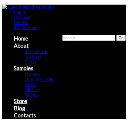
Registration
Log In
Compare
Wishlist
My Account
Home
About
Testimonials
Archives
FAQs
Samples
Banners
Business Cards
Flyers
Menus
Trifolds
Store
Blog
Contacts