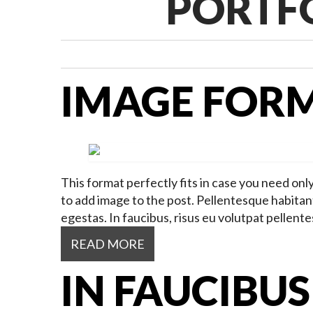
PORTF
IMAGE FOR
This format perfectly fits in case you need onl
to add image to the post. Pellentesque habitan
egestas. In faucibus, risus eu volutpat pellentes
READ MORE
IN FAUCIBUS