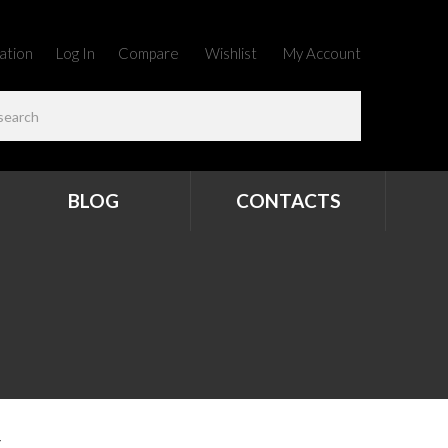
ation
Log In
Compare
Wishlist
My Account
BLOG
CONTACTS