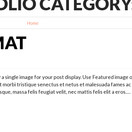
OLIO CATEGORY
Home
Portfolio Category: Category 3
MAT
y a single image for your post display. Use Featured image 
t morbi tristique senectus et netus et malesuada fames ac 
que, massa felis feugiat velit, nec mattis felis elit a eros.…