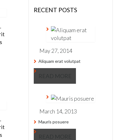
RECENT POSTS
.
rit
s
May 27, 2014
Aliquam erat volutpat
READ MORE
March 14, 2013
.
Mauris posuere
rit
s
READ MORE