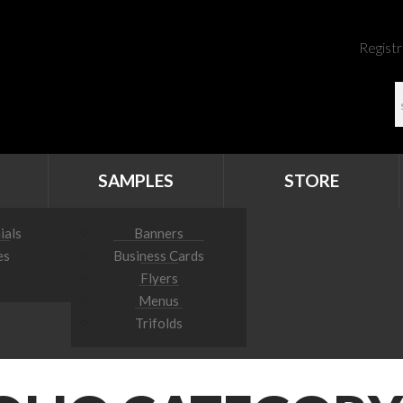
Registr
SAMPLES
STORE
ials
Banners
es
Business Cards
Flyers
Menus
Trifolds