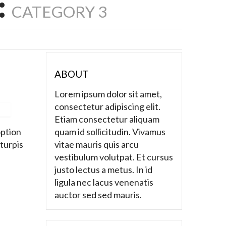
:
CATEGORY 3
ABOUT
Lorem ipsum dolor sit amet,
consectetur adipiscing elit.
Etiam consectetur aliquam
quam id sollicitudin. Vivamus
option
vitae mauris quis arcu
turpis
vestibulum volutpat. Et cursus
justo lectus a metus. In id
ligula nec lacus venenatis
auctor sed sed mauris.