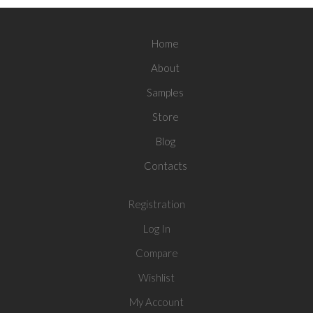
Home
About
Samples
Store
Blog
Contacts
Registration
Log In
Compare
Wishlist
My Account