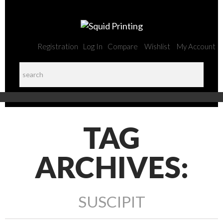
Registration
Log In
Compare
Wishlist
My Account
TAG
ARCHIVES:
SUSCIPIT