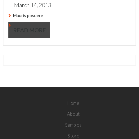
March 14, 2013
Mauris posuere
READ MORE
Home
About
Samples
Store