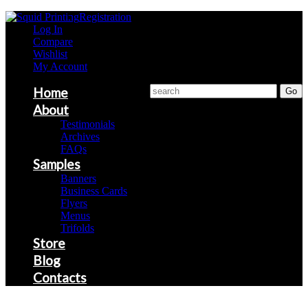
Registration
Log In
Compare
Wishlist
My Account
Home
About
Testimonials
Archives
FAQs
Samples
Banners
Business Cards
Flyers
Menus
Trifolds
Store
Blog
Contacts