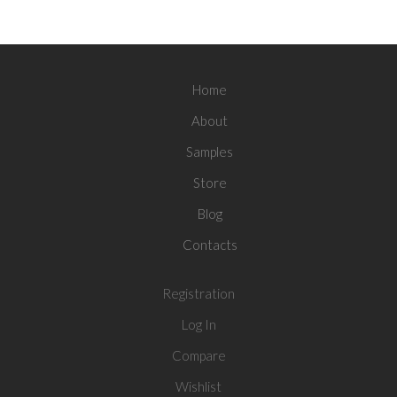
Home
About
Samples
Store
Blog
Contacts
Registration
Log In
Compare
Wishlist