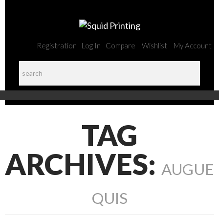
Registration
Log In
Compare
Wishlist
My Account
TAG
ARCHIVES:
AUGUE
QUIS