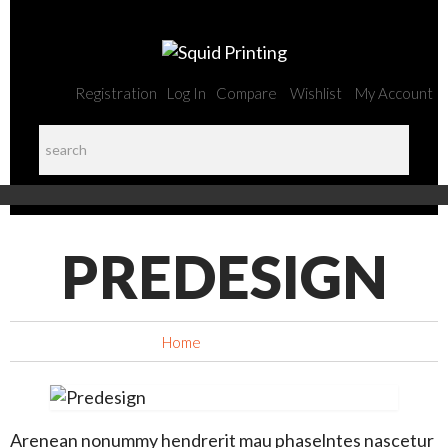
Registration
Log In
Compare
Wishlist
My Account
PREDESIGN
Home
Predesign
Arenean nonummy hendrerit mau phaselntes nascetur